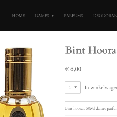
HOME
DAMES
PARFUMS
DEODORA
Bint Hoor
€ 6,00
In winkelwage
Bint hooran 50Ml dames parfum 