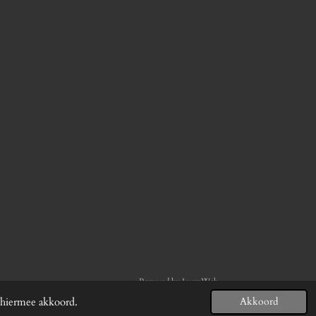
Powered by
JouwWeb
 hiermee akkoord.
Akkoord