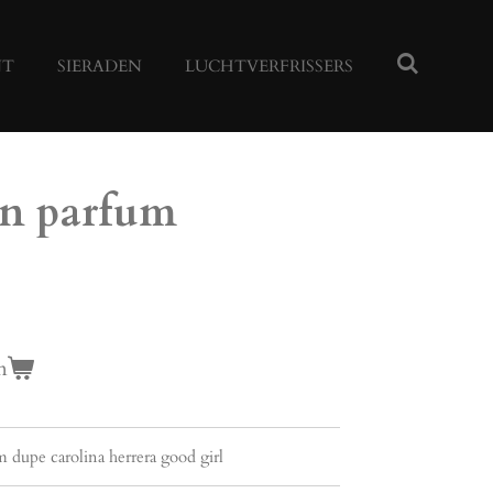
NT
SIERADEN
LUCHTVERFRISSERS
an parfum
n
dupe carolina herrera good girl