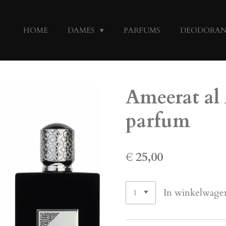
HOME
DAMES
PARFUMS
DEODORA
Ameerat al
parfum
€ 25,00
In winkelwage