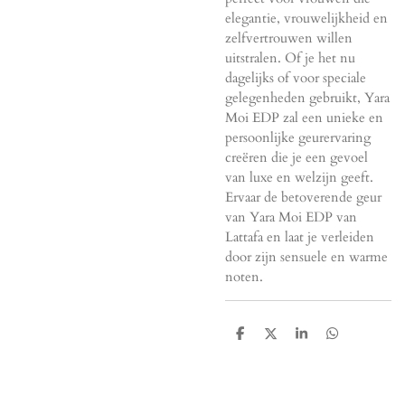
elegantie, vrouwelijkheid en
zelfvertrouwen willen
uitstralen. Of je het nu
dagelijks of voor speciale
gelegenheden gebruikt, Yara
Moi EDP zal een unieke en
persoonlijke geurervaring
creëren die je een gevoel
van luxe en welzijn geeft.
Ervaar de betoverende geur
van Yara Moi EDP van
Lattafa en laat je verleiden
door zijn sensuele en warme
noten.
D
D
S
D
e
e
h
e
l
e
a
l
e
l
r
e
n
e
n