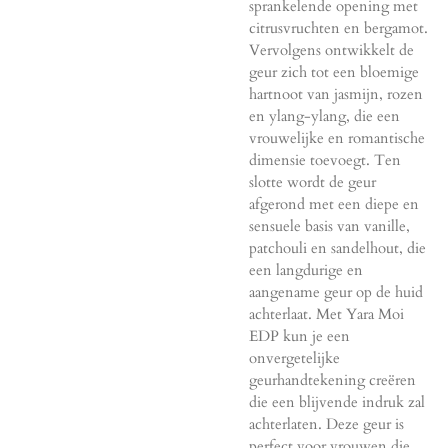
sprankelende opening met
citrusvruchten en bergamot.
Vervolgens ontwikkelt de
geur zich tot een bloemige
hartnoot van jasmijn, rozen
en ylang-ylang, die een
vrouwelijke en romantische
dimensie toevoegt. Ten
slotte wordt de geur
afgerond met een diepe en
sensuele basis van vanille,
patchouli en sandelhout, die
een langdurige en
aangename geur op de huid
achterlaat. Met Yara Moi
EDP kun je een
onvergetelijke
geurhandtekening creëren
die een blijvende indruk zal
achterlaten. Deze geur is
perfect voor vrouwen die