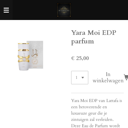
Ga
direct
naar
de
Yara Moi EDP
hoofdinhoud
parfum
€ 25,00
In
winkelwagen
Yara Moi EDP van Lattafa is
een betoverende en
luxueuze geur die je
zintuigen zal verleiden.
Deze Eau de Parfum wordt