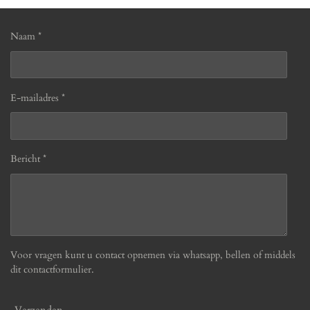
Naam *
E-mailadres *
Bericht *
Voor vragen kunt u contact opnemen via whatsapp, bellen of middels
dit contactformulier.
Verzenden